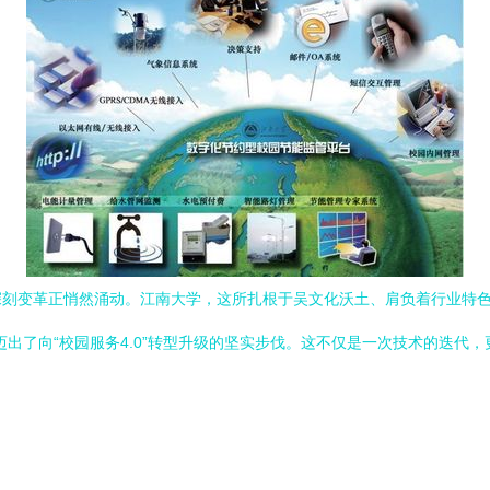
刻变革正悄然涌动。江南大学，这所扎根于吴文化沃土、肩负着行业特色
迈出了向“校园服务4.0”转型升级的坚实步伐。这不仅是一次技术的迭代