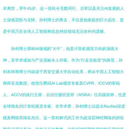
幸离世，享年45岁。这一噩耗令无数同行、后辈以及关注AI发展的人
士深感震惊与哀悼。孙剑博士的离去，不仅是他家庭的巨大损失，更
是中国乃至全球人工智能和信息科技领域无法弥补的遗憾。
孙剑博士堪称AI领域的“大牛”，他是计算机视觉方向的顶级大
神，其学术成就与产业贡献令人仰慕。作为“行走实验室”的典范，孙
剑本科和博士均就读于西安交通大学自动化系，师从中国人工智能大
师薛安克教授。他曾任腾讯AI Lab视觉专家及CVPR、ICCV的审稿
人、ACCV的执行主席，后担任微软亚研（MSRA）任高级讲师，也是
全球闻名的计算机视觉专家。在学术界，孙剑博士以提出ResNet深度
残差网络而闻名杰出。这一里程碑式的工作为超深层神经网络的训练