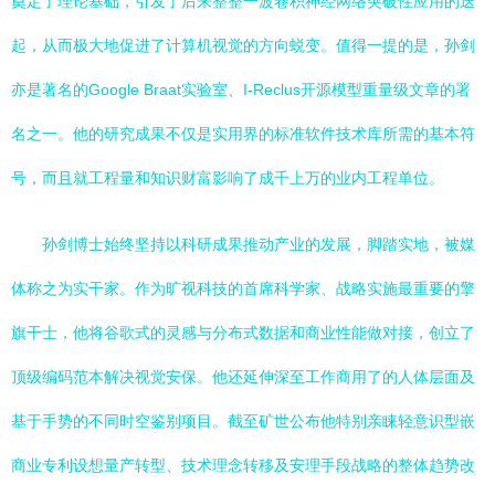
奠定了理论基础，引发了后来整整一波卷积神经网络突破性应用的迭
起，从而极大地促进了计算机视觉的方向蜕变。值得一提的是，孙剑
亦是著名的Google Braat实验室、I-Reclus开源模型重量级文章的署
名之一。他的研究成果不仅是实用界的标准软件技术库所需的基本符
号，而且就工程量和知识财富影响了成千上万的业内工程单位。
孙剑博士始终坚持以科研成果推动产业的发展，脚踏实地，被媒
体称之为实干家。作为旷视科技的首席科学家、战略实施最重要的擎
旗干士，他将谷歌式的灵感与分布式数据和商业性能做对接，创立了
顶级编码范本解决视觉安保。他还延伸深至工作商用了的人体层面及
基于手势的不同时空鉴别项目。截至矿世公布他特别亲睐轻意识型嵌
商业专利设想量产转型、技术理念转移及安理手段战略的整体趋势改