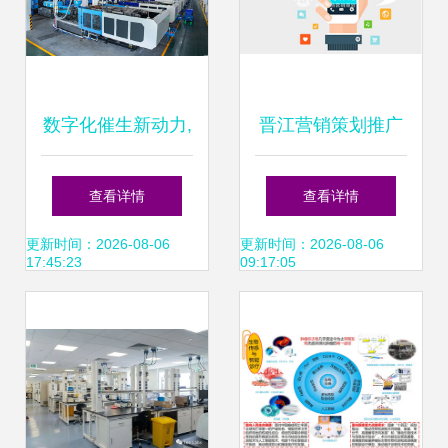
数字化催生新动力,
晋江营销策划推广
中国联塑推动智能
公司 科技赋能品牌
查看详情
查看详情
制造创新发展
增长新引擎
更新时间：2026-08-06
更新时间：2026-08-06
17:45:23
09:17:05