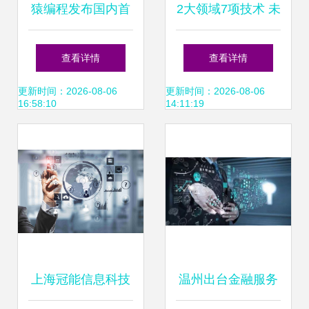
猿编程发布国内首
2大领域7项技术 未
套计算思维课 深度
来高科技建筑的创
查看详情
查看详情
探索信息科技教育
新前沿
更新时间：2026-08-06
更新时间：2026-08-06
16:58:10
14:11:19
新模式
上海冠能信息科技
温州出台金融服务