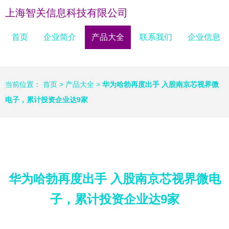
上海智关信息科技有限公司
首页
企业简介
产品大全
联系我们
企业信息
当前位置：
首页
>
产品大全
>
华为哈勃再度出手 入股南京芯视界微
电子，累计投资企业达9家
华为哈勃再度出手 入股南京芯视界微电
子，累计投资企业达9家