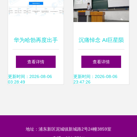
华为哈勃再度出手
沉痛悼念 AI巨星陨
入股南京芯视界微
落，旷视科技首席
查看详情
查看详情
电子，累计投资企
科学家孙剑博士英
更新时间：2026-08-06
更新时间：2026-08-06
03:28:49
23:47:26
业达9家
年早逝
地址：浦东新区泥城镇新城路2号24幢3859室