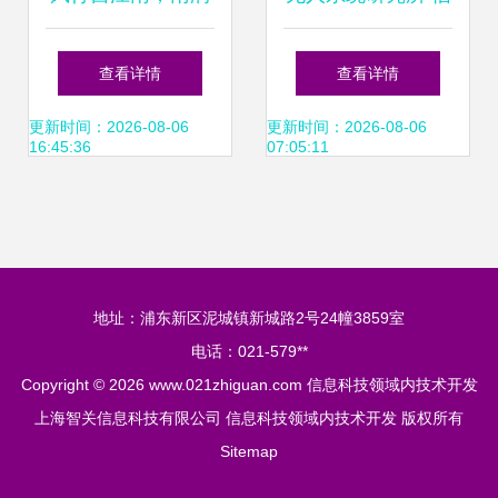
杏坛——江南大
息科技领域的技术
查看详情
查看详情
学‘粮草先行’开启校
开发前沿探索
更新时间：2026-08-06
更新时间：2026-08-06
16:45:36
07:05:11
园服务4.0时代
地址：浦东新区泥城镇新城路2号24幢3859室
电话：021-579**
Copyright © 2026
www.021zhiguan.com
信息科技领域内技术开发
上海智关信息科技有限公司
信息科技领域内技术开发
版权所有
Sitemap