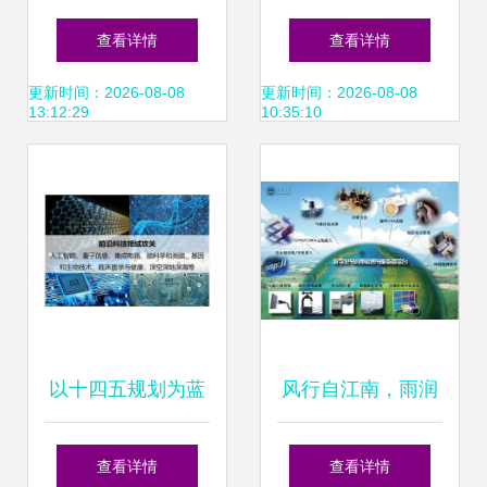
精准迭代 浩云科技
氏科技授权世强硬
查看详情
查看详情
撬动AR无限可能
创代理，赋能储能
更新时间：2026-08-08
更新时间：2026-08-08
13:12:29
10:35:10
电源技术创新
以十四五规划为蓝
风行自江南，雨润
图 信息科技领域技
杏坛——江南大
查看详情
查看详情